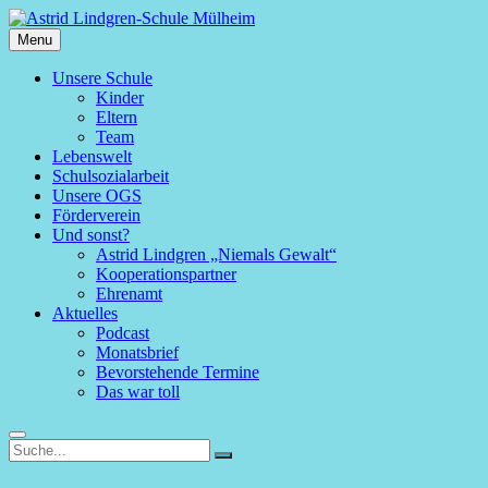
Skip
to
Menu
Astrid
content
Lindgren-
Primary
Unsere Schule
Schule
Kinder
menu
Mülheim
Eltern
Team
Lebenswelt
Schulsozialarbeit
Unsere OGS
Förderverein
Und sonst?
Astrid Lindgren „Niemals Gewalt“
Kooperationspartner
Ehrenamt
Aktuelles
Podcast
Monatsbrief
Bevorstehende Termine
Das war toll
Search
Search
Search
for: