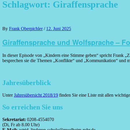
Schlagwort:
Giraffensprache
Posted
By
Frank Oberpichler
/
12. Juni 2025
on
Giraffensprache und Wolfsprache – Fo
In dieser Episode von „Kindern eine Stimme geben“ spricht Frank „
besprechen sie die Themen „Konflikte“ und „Kommunikation“ und ma
Jahresüberblick
Unter
Jahresübersicht 2018/19
finden Sie eine Liste mit allen wichti
So erreichen Sie uns
Sekretariat:
0208-4554070
(Di, Fr ab 8.00 Uhr)
E-Mail:
astrid_lindgren-schule@muelheim-ruhr.de