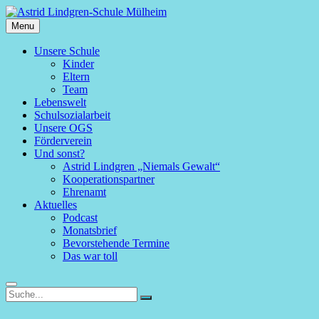
Skip
to
Menu
Astrid
content
Lindgren-
Primary
Unsere Schule
Schule
Kinder
menu
Mülheim
Eltern
Team
Lebenswelt
Schulsozialarbeit
Unsere OGS
Förderverein
Und sonst?
Astrid Lindgren „Niemals Gewalt“
Kooperationspartner
Ehrenamt
Aktuelles
Podcast
Monatsbrief
Bevorstehende Termine
Das war toll
Search
Search
Search
for: