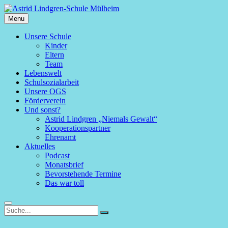
Skip
to
Menu
Astrid
content
Lindgren-
Primary
Unsere Schule
Schule
Kinder
menu
Mülheim
Eltern
Team
Lebenswelt
Schulsozialarbeit
Unsere OGS
Förderverein
Und sonst?
Astrid Lindgren „Niemals Gewalt“
Kooperationspartner
Ehrenamt
Aktuelles
Podcast
Monatsbrief
Bevorstehende Termine
Das war toll
Search
Search
Search
for: