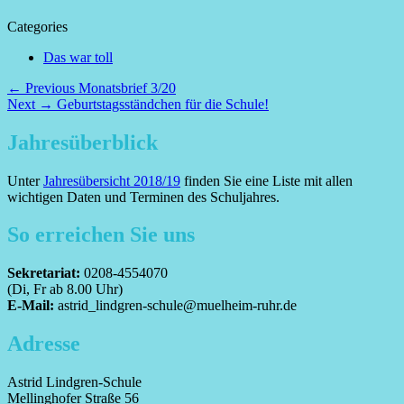
Categories
Das war toll
Beitragsnavigation
Previous
← Previous
Monatsbrief 3/20
Next
post:
Next →
Geburtstagsständchen für die Schule!
post:
Jahresüberblick
Unter
Jahresübersicht 2018/19
finden Sie eine Liste mit allen
wichtigen Daten und Terminen des Schuljahres.
So erreichen Sie uns
Sekretariat:
0208-4554070
(Di, Fr ab 8.00 Uhr)
E-Mail:
astrid_lindgren-schule@muelheim-ruhr.de
Adresse
Astrid Lindgren-Schule
Mellinghofer Straße 56