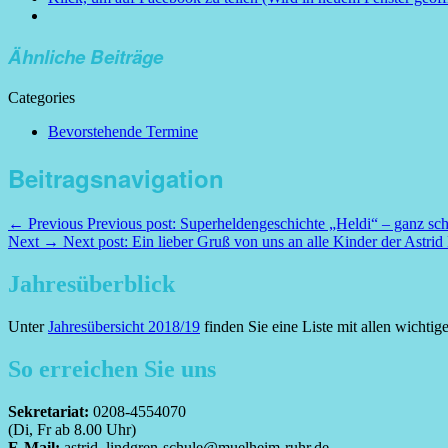
Ähnliche Beiträge
Categories
Bevorstehende Termine
Beitragsnavigation
← Previous
Previous post:
Superheldengeschichte „Heldi“ – ganz sch
Next →
Next post:
Ein lieber Gruß von uns an alle Kinder der Astri
Jahresüberblick
Unter
Jahresübersicht 2018/19
finden Sie eine Liste mit allen wichti
So erreichen Sie uns
Sekretariat:
0208-4554070
(Di, Fr ab 8.00 Uhr)
E-Mail:
astrid_lindgren-schule@muelheim-ruhr.de