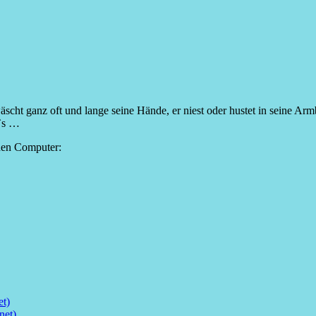
äscht ganz oft und lange seine Hände, er niest oder hustet in seine Ar
t`s …
 den Computer:
et)
net)