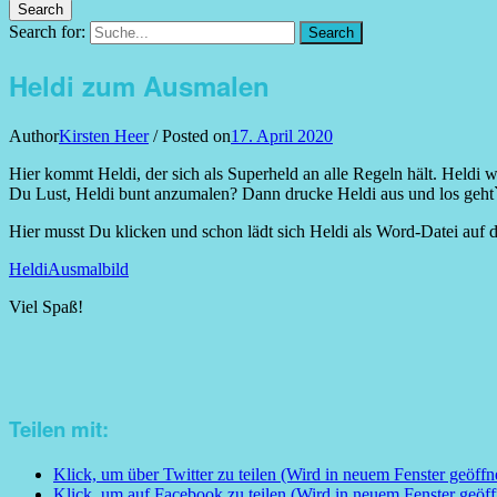
Search
Search for:
Search
Heldi zum Ausmalen
Author
Kirsten Heer
/
Posted on
17. April 2020
Hier kommt Heldi, der sich als Superheld an alle Regeln hält. Heldi w
Du Lust, Heldi bunt anzumalen? Dann drucke Heldi aus und los geh
Hier musst Du klicken und schon lädt sich Heldi als Word-Datei auf
HeldiAusmalbild
Viel Spaß!
Teilen mit:
Klick, um über Twitter zu teilen (Wird in neuem Fenster geöffn
Klick, um auf Facebook zu teilen (Wird in neuem Fenster geöff