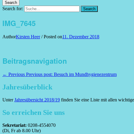
Search
Search for:
Search
IMG_7645
Author
Kirsten Heer
/
Posted on
11. Dezember 2018
Beitragsnavigation
← Previous
Previous post:
Besuch im Mundhygienezentrum
Jahresüberblick
Unter
Jahresübersicht 2018/19
finden Sie eine Liste mit allen wichti
So erreichen Sie uns
Sekretariat:
0208-4554070
(Di, Fr ab 8.00 Uhr)